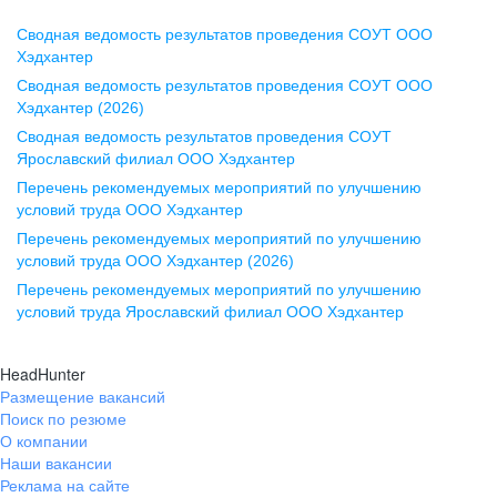
Сводная ведомость результатов проведения СОУТ ООО
Воронеж
Хэдхантер
Сводная ведомость результатов проведения СОУТ ООО
ул. Комиссаржевской, д. 10,
Хэдхантер (2026)
офис 1212
Сводная ведомость результатов проведения СОУТ
+7 473 280-05-05
Ярославский филиал ООО Хэдхантер
pr@vrn.hh.ru
Перечень рекомендуемых мероприятий по улучшению
условий труда ООО Хэдхантер
Казань
Перечень рекомендуемых мероприятий по улучшению
ул. Спартаковская, д. 2А, этаж 3,
условий труда ООО Хэдхантер (2026)
помещение 15
Перечень рекомендуемых мероприятий по улучшению
условий труда Ярославский филиал ООО Хэдхантер
+7 843 212-12-50
pr@kzn.hh.ru
HeadHunter
Размещение вакансий
Екатеринбург
Поиск по резюме
ул. Боевых Дружин, стр. 20,
О компании
5 этаж, офис 505, 521
Наши вакансии
Реклама на сайте
+7 343 226-79-99