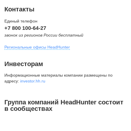
Контакты
Единый телефон
+7 800 100-64-27
звонок из регионов России бесплатный
Региональные офисы HeadHunter
Москва
Инвесторам
внутригородская территория
Информационные материалы компании размещены по
Муниципальный округ Тверской,
адресу:
investor.hh.ru
2-я Брестская ул., д. 48,
помещение 25
+7 495 974-64-27
Группа компаний HeadHunter состоит
+7 495 980-64-27
в сообществах
+7 495 134-92-24
press@hh.ru