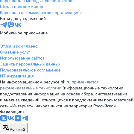
Карьера для молодых специалистов
pr@nsk.hh.ru
Школа программистов
Карьера в некоммерческих организациях
Минск
Боты для уведомлений
пр-т Дзержинского, д. 57,
10 этаж, помещение 45-1
Мобильное приложение
+375 (17)
336-03-02
Этика и комплаенс
pr@rabota.by
Оказание услуг
Использование сайтов
Алматы
Защита персональных данных
Пользовательское соглашение
пр. Абая, д. 151, БЦ Алатау,
ИТ аккредитация
12 этаж, офис 1209
На информационном ресурсе hh.ru
применяются
+7 727 232-13-13
рекомендательные технологии
(информационные технологии
pr@headhunter.com.kz
предоставления информации на основе сбора, систематизации
и анализа сведений, относящихся к предпочтениям пользователей
сети «Интернет», находящихся на территории Российской
Федерации)
Русский