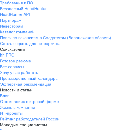
Требования к ПО
pr@ural.hh.ru
Безопасный HeadHunter
HeadHunter API
Краснодар
Партнерам
Инвесторам
ул. Янковского, д. 169, 7 этаж,
Каталог компаний
706 каб.
Поиск по вакансиям в Солдатском (Воронежская область)
+7 861 205-55-57
Сетка: соцсеть для нетворкинга
pr@krd.hh.ru
Соискателям
hh PRO
Готовое резюме
Владивосток
Все сервисы
пер. Ланинский д. 4, офис 3.4
Хочу у вас работать
Производственный календарь
+7 423 202-33-28
Экспертная рекомендация
pr@dv.hh.ru
Новости и статьи
Блог
Новосибирск
О компаниях в игровой форме
Жизнь в компании
ул. Большевистская, д. 35,
ИТ-проекты
помещение 21
Рейтинг работодателей России
+7 383 207-94-64
Молодым специалистам