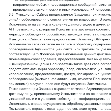
— направление любых информационных сообщений, включая
— проведение статистических и иных исследований, опросов.
6.6. Функционал Сайтов предоставляет Заказчику техническ
онлайн собеседования с соискателями по видеосвязи. В рамк
Исполнителю на запись и хранение данного видео в целях а
АPI третьих лиц, с которыми Исполнитель заключает соотве
меры для соблюдения российского законодательства о персон
Функционал Сайтов также предоставляет Заказчику Call-трекинг
Исполнителю свое согласие на запись и обработку содержани
собеседования Администрацией сайта, или третьим лицом на
соответствующего Договора для выполнения данных действий
звонка/видео-собеседования, предоставления Заказчику такой
С вышеуказанной целью Пользователь также дает свое согла
средств автоматизации обработку (сбор, систематизация, зап
использование, предоставление, доступ, блокирование, унич
собеседовании (включая, фамилию, имя, отчество Пользоват
применимо) в случае, если они будут озвучены Заказчиком.
Также настоящим Заказчик выражает согласие Администраци
третьему лицу, привлекаемому Исполнителем на основании з
указанной цели и с условием соблюдения конфиденциальнос
Исполнитель вправе осуществлять обработку указанных персо
Пользователь вправе отозвать данное согласие путем напра