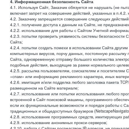
4. Информационная безопасность Сайта
4.1. Используя Сайт, Заказчик обязуется не нарушать (не пы
включает запрет на совершение действий, указанных в п.4.2.
4.2. Заказчику запрещается совершение следующих действий
4.2.1. получение доступа к данным на Сайте, не предназначе
4.2.2. использование для работы с Сайтом Учетной информа
4.2.3. попытки проверить уязвимость системы безопасности 
Сайта;
4.2.4. попытки создать помехи в использовании Сайта другим 
компьютерных вирусов, порчу данных, постоянную рассылку
Сайта, одновременную отправку большого количества электро
подобные действия, выходящие за рамки нормального целевог
4.2.5. рассылка пользователям, соискателям и посетителя
«спам» или информацию рекламного характера, иных материа
4.2.6. имитация и/или подделка любого заголовка пакета TCP
размещенном на Сайте материале;
4.2.7. использование или попытки использования любого про
встроенной в Сайт поисковой машины, программного обеспе
если их функциональные возможности и порядок работы с Са
традиционных и общедоступных браузеров (NetscapeNavigator
4.2.8. использование программных средств, имитирующих раб
4.2.9. использование анонимных прокси-серверов;
4.2.10. работа с Сайтом посредством IP-адресов, не принадл