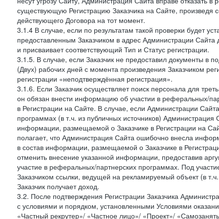
несут угрозу Сайту, Администрация Сайта вправе отказать в 
существующую Регистрацию Заказчика на Сайте, произведя с
действующего Договора на тот момент.
3.1.4 В случае, если по результатам такой проверки будет у
предоставленным Заказчиком в адрес Администрации Сайта 
и присваивает соответствующий Тип и Статус регистрации.
3.1.5. В случае, если Заказчик не предоставил документы в
(Двух) рабочих дней с момента произведения Заказчиком рег
регистрации «неподтверждённая регистрация».
3.1.6. Если Заказчик осуществляет поиск персонала для тре
он обязан внести информацию об участии в реферальных/па
в Регистрации на Сайте. В случае, если Администрации Сайта
программах (в т.ч. из публичных источников) Администрация
информации, размещаемой о Заказчике в Регистрации на Сайте
полагает, что Администрация Сайта ошибочно внесла инфор
в состав информации, размещаемой о Заказчике в Регистраци
отменить внесение указанной информации, предоставив аргу
участие в реферальных/партнерских программах. Под участ
Заказчиком ссылки, ведущей на рекламируемый объект (в т.ч
Заказчик получает доход.
3.2. После подтверждения Регистрации Заказчика Администра
с условиями и порядком, установленными Условиями оказания У
«Частный рекрутер»/ «Частное лицо»/ «Проект»/ «Самозаняты