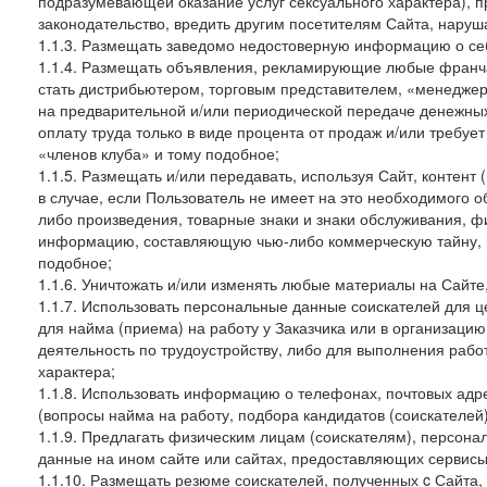
подразумевающей оказание услуг сексуального характера), 
законодательство, вредить другим посетителям Сайта, наруша
1.1.3. Размещать заведомо недостоверную информацию о себ
1.1.4. Размещать объявления, рекламирующие любые франча
стать дистрибьютером, торговым представителем, «менедже
на предварительной и/или периодической передаче денежны
оплату труда только в виде процента от продаж и/или требуе
«членов клуба» и тому подобное;
1.1.5. Размещать и/или передавать, используя Сайт, контент
в случае, если Пользователь не имеет на это необходимого 
либо произведения, товарные знаки и знаки обслуживания,
информацию, составляющую чью-либо коммерческую тайну, и
подобное;
1.1.6. Уничтожать и/или изменять любые материалы на Сайте
1.1.7. Использовать персональные данные соискателей для ц
для найма (приема) на работу у Заказчика или в организаци
деятельность по трудоустройству, либо для выполнения рабо
характера;
1.1.8. Использовать информацию о телефонах, почтовых адре
(вопросы найма на работу, подбора кандидатов (соискателей
1.1.9. Предлагать физическим лицам (соискателям), персон
данные на ином сайте или сайтах, предоставляющих сервисы 
1.1.10. Размещать резюме соискателей, полученных c Сайта,