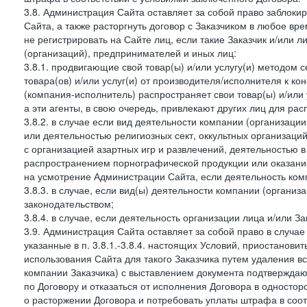
3.8. Администрация Сайта оставляет за собой право заблоки
Сайта, а также расторгнуть договор с Заказчиком в любое в
не регистрировать на Сайте лиц, если такие Заказчик и/или 
(организаций), предпринимателей и иных лиц:
3.8.1. продвигающие свой товар(ы) и/или услугу(и) методом 
товара(ов) и/или услуг(и) от производителя/исполнителя к к
(компания-исполнитель) распространяет свои товар(ы) и/или 
а эти агенты, в свою очередь, привлекают других лиц для ра
3.8.2. в случае если вид деятельности компании (организаци
или деятельностью религиозных сект, оккультных организаций
с организацией азартных игр и развлечений, деятельностью 
распространением порнографической продукции или оказанием
на усмотрение Администрации Сайта, если деятельность ком
3.8.3. в случае, если вид(ы) деятельности компании (органи
законодательством;
3.8.4. в случае, если деятельность организации лица и/или З
3.9. Администрация Сайта оставляет за собой право в случа
указанные в п. 3.8.1.-3.8.4. настоящих Условий, приостанови
использования Сайта для такого Заказчика путем удаления 
компании Заказчика) с выставлением документа подтверждаю
по Договору и отказаться от исполнения Договора в односто
о расторжении Договора и потребовать уплаты штрафа в соот