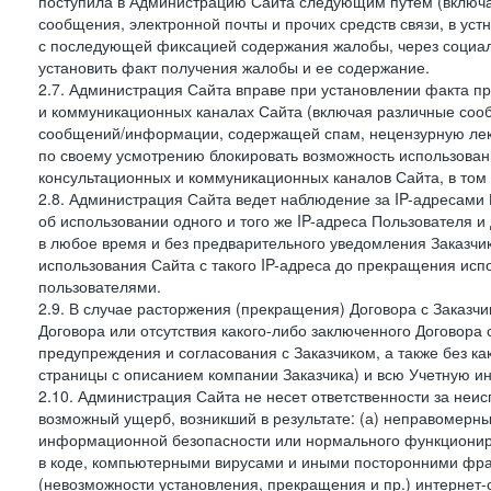
поступила в Администрацию Сайта следующим путем (включая
сообщения, электронной почты и прочих средств связи, в уст
с последующей фиксацией содержания жалобы, через социа
установить факт получения жалобы и ее содержание.
2.7. Администрация Сайта вправе при установлении факта 
и коммуникационных каналах Сайта (включая различные сооб
сообщений/информации, содержащей спам, нецензурную лекс
по своему усмотрению блокировать возможность использов
консультационных и коммуникационных каналов Сайта, в том 
2.8. Администрация Сайта ведет наблюдение за IP-адресами 
об использовании одного и того же IP-адреса Пользователя 
в любое время и без предварительного уведомления Заказчи
использования Сайта с такого IP-адреса до прекращения исп
пользователями.
2.9. В случае расторжения (прекращения) Договора с Заказч
Договора или отсутствия какого-либо заключенного Договора
предупреждения и согласования с Заказчиком, а также без к
страницы с описанием компании Заказчика) и всю Учетную и
2.10. Администрация Сайта не несет ответственности за неи
возможный ущерб, возникший в результате: (а) неправомерн
информационной безопасности или нормального функциониров
в коде, компьютерными вирусами и иными посторонними фраг
(невозможности установления, прекращения и пр.) интернет