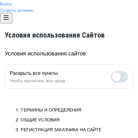
Войти
Создать резюме
Условия использования Сайтов
Условия использования сайтов
Раскрыть все пункты
Чтобы прочитать всё сразу
1. ТЕРМИНЫ И ОПРЕДЕЛЕНИЯ
2. ОБЩИЕ УСЛОВИЯ
1.1. Хэдхантер
исполнитель, юридическое
лицо ООО «Хэдхантер», ИНН
Условия определяют отношения между Заказчиками,
3. РЕГИСТРАЦИЯ ЗАКАЗЧИКА НА САЙТЕ
7718620740, адрес: 125047,
Пользователями и Хэдхантер.