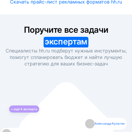
Скачать прайс-лист рекламных форматов hh.ru
Поручите все задачи
экспертам
Специалисты hh.ru подберут нужные инструменты,
помогут спланировать бюджет и найти лучшую
стратегию для ваших
бизнес-задач
+ ещё
4
эксперта
Екатерина Лазаренко
Александр Кулагин
Даниил Макаров
Борис Кашко
Юлия Изоитко