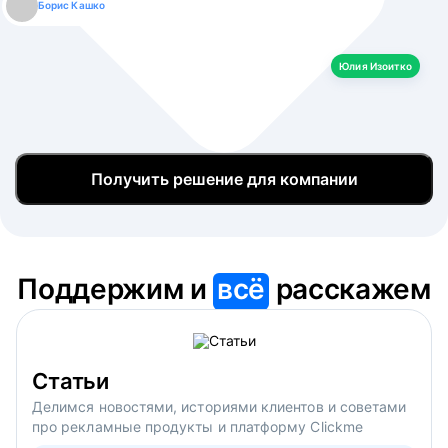
Борис Кашко
Юлия Изоитко
Александр Кулагин
Даниил Макаров
Екатерина Лазаренко
Юлия Изоитко
Получить решение для компании
Поддержим и
всё
расскажем
Статьи
Делимся новостями, историями клиентов и советами
про рекламные продукты и платформу Clickme