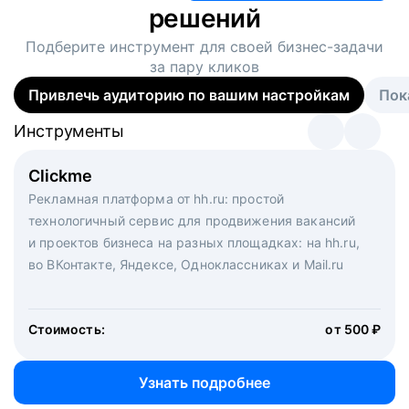
решений
Подберите инструмент для своей
бизнес-задачи
за пару кликов
Привлечь аудиторию по вашим настройкам
Пок
Инструменты
Инструменты
Инструменты
Виртуальный рекрутер
Clickme
Вакансия дня
Массовый подбор под ключ. Решите, сколько
Рекламная платформа от hh.ru: простой
Рекламный формат для вакансий на главной странице
кандидатов и когда вам нужно, и за дело возьмутся
технологичный сервис для продвижения вакансий
hh.ru. Увеличивает количество откликов
маркетологи, рекрутеры и проектные менеджеры
и проектов бизнеса на разных площадках: на hh.ru,
hh.ru с целым набором digital-инструментов
во ВКонтакте, Яндексе, Одноклассниках и Mail.ru
Стоимость:
от 200 000 ₽
Узнать подробнее
Стоимость:
от 500 ₽
Узнать подробнее
Узнать подробнее