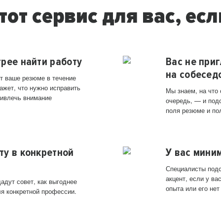
тот сервис для вас, есл
трее найти работу
Вас не при
на собесед
т ваше резюме в течение
ажет, что нужно исправить
Мы знаем, на что
ривлечь внимание
очередь, — и под
поля резюме и по
ту в конкретной
У вас мини
Специалисты подс
акцент, если у в
адут совет, как выгоднее
опыта или его нет
ля конкретной профессии.