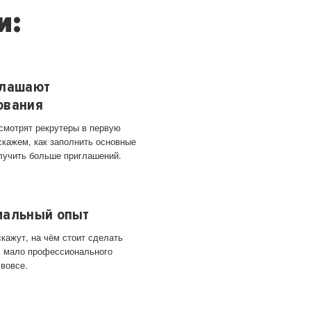
и:
глашают
ования
 смотрят рекрутеры в первую
скажем, как заполнить основные
лучить больше приглашений.
мальный опыт
кажут, на чём стоит сделать
ас мало профессионального
 вовсе.