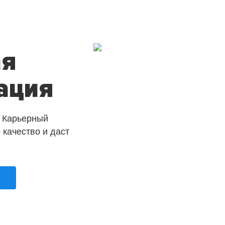
ая
ация
 Карьерный
о качество и даст