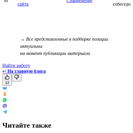
30
Changellenge
сайта
собеседо
→ Все представленные в подборке позиции
актуальны
на момент публикации материала
Найти работу
↩
На главную блога
12
Читайте также