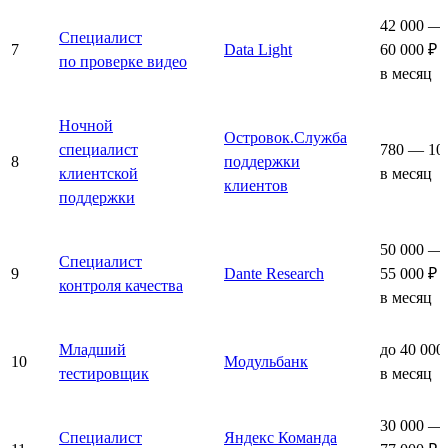
42 000 —
Специалист
7
Data Light
60 000 ₽
по проверке видео
в месяц
Ночной
Островок.Служба
специалист
780 — 10
8
поддержки
клиентской
в месяц
клиентов
поддержки
50 000 —
Специалист
9
Dante Research
55 000 ₽
контроля качества
в месяц
Младший
до 40 000
10
Модульбанк
тестировщик
в месяц
30 000 —
Специалист
Яндекс Команда