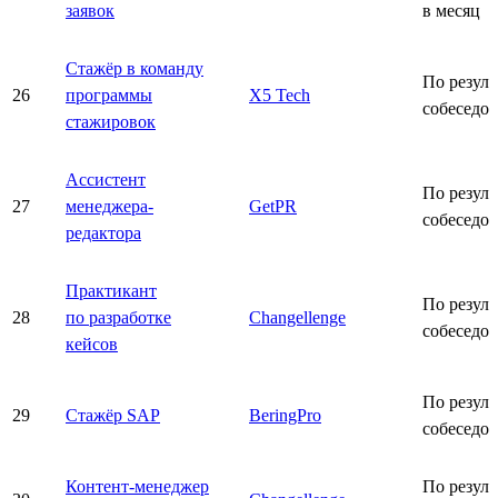
заявок
в месяц
Стажёр в команду
По резуль
26
программы
X5 Tech
собеседо
стажировок
Ассистент
По резуль
27
менеджера-
GetPR
собеседо
редактора
Практикант
По резуль
28
по разработке
Changellenge
собеседо
кейсов
По резуль
29
Стажёр SAP
BeringPro
собеседо
Контент-менеджер
По резуль