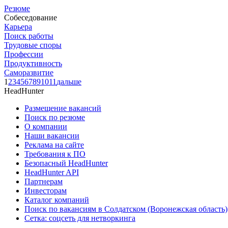
Резюме
Собеседование
Карьера
Поиск работы
Трудовые споры
Профессии
Продуктивность
Саморазвитие
1
2
3
4
5
6
7
8
9
10
11
дальше
HeadHunter
Размещение вакансий
Поиск по резюме
О компании
Наши вакансии
Реклама на сайте
Требования к ПО
Безопасный HeadHunter
HeadHunter API
Партнерам
Инвесторам
Каталог компаний
Поиск по вакансиям в Солдатском (Воронежская область)
Сетка: соцсеть для нетворкинга