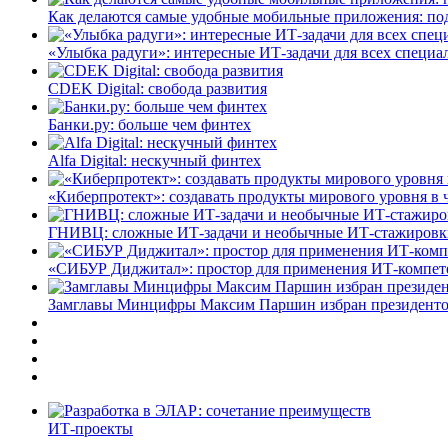
Как делаются самые удобные мобильные приложения: по
«Улыбка радуги»: интересные ИТ-задачи для всех специа
CDEK Digital: свобода развития
Банки.ру: больше чем финтех
Alfa Digital: нескучный финтех
«Киберпротект»: создавать продукты мирового уровня в
ГНИВЦ: сложные ИТ‑задачи и необычные ИТ‑стажировк
«СИБУР Диджитал»: простор для применения ИТ-компе
Замглавы Минцифры Максим Паршин избран президенто
ИТ-проекты