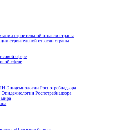
ации строительной отрасли страны
совой сфере
 Эпидемиологии Роспотребнадзора
ира