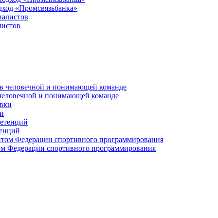
дход «Промсвязьбанка»
листов
 человечной и понимающей команде
и
тенций
м Федерации спортивного программирования