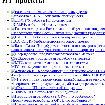
ИТ-проекты
Разработка в ЭЛАР: сочетание преимуществ
ДОМ.РФ: работа в ИТ со смыслом
Главгосэкспертиза России: активный участник цифровиз
F.A.C.C.T. Кибербезопасность мирового уровня
Банк «Санкт-Петербург»: гибкость и инновации в финан
СберЗдоровье: продуктовая разработка в медтехе
МТС: взять лучшее от стартапа и экосистемы
4 мифа об ИТ в госорганизации на примере ФБУН ЦНИИ
«Петрович-Тех»: продуктовая разработка для реального м
«Эталон»: ИТ в строительной индустрии
Продуктовая разработка в QIWI: что особенного?