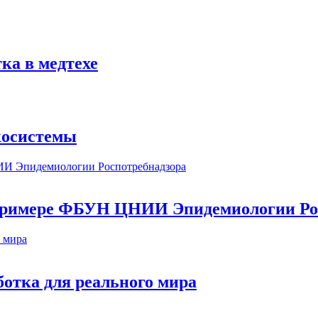
ка в медтехе
косистемы
а примере ФБУН ЦНИИ Эпидемиологии Ро
ботка для реального мира