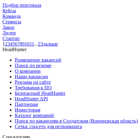
Подбор персонала
Кейсы
Команда
Сервисы
Закон
Лидер
Стартап
1
2
3
4
5
6
7
8
9
10
11
...
23
дальше
HeadHunter
Размещение вакансий
Поиск по резюме
О компании
Наши вакансии
Реклама на сайте
Требования к ПО
Безопасный HeadHunter
HeadHunter API
Партнерам
Инвесторам
Каталог компаний
Поиск по вакансиям в Солдатском (Воронежская область)
Сетка: соцсеть для нетворкинга
Соискателям