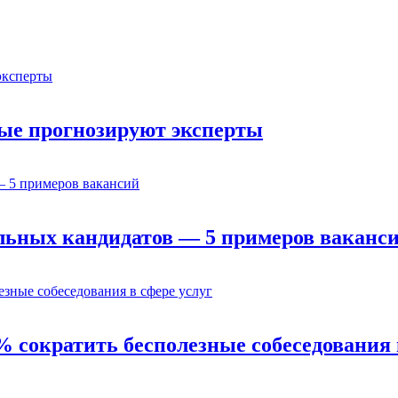
орые прогнозируют эксперты
льных кандидатов — 5 примеров ваканс
% сократить бесполезные собеседования 