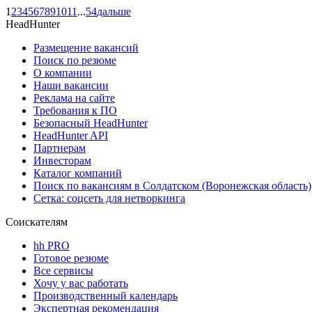
1
2
3
4
5
6
7
8
9
10
11
...
54
дальше
HeadHunter
Размещение вакансий
Поиск по резюме
О компании
Наши вакансии
Реклама на сайте
Требования к ПО
Безопасный HeadHunter
HeadHunter API
Партнерам
Инвесторам
Каталог компаний
Поиск по вакансиям в Солдатском (Воронежская область)
Сетка: соцсеть для нетворкинга
Соискателям
hh PRO
Готовое резюме
Все сервисы
Хочу у вас работать
Производственный календарь
Экспертная рекомендация