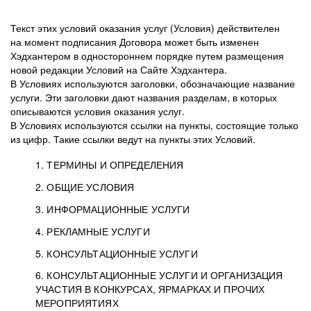
Текст этих условий оказания услуг (Условия) действителен
на момент подписания Договора может быть изменен
Хэдхантером в одностороннем порядке путем размещения
новой редакции Условий на Сайте Хэдхантера.
В Условиях используются заголовки, обозначающие название
услуги. Эти заголовки дают названия разделам, в которых
описываются условия оказания услуг.
В Условиях используются ссылки на пункты, состоящие только
из цифр. Такие ссылки ведут на пункты этих Условий.
1. ТЕРМИНЫ И ОПРЕДЕЛЕНИЯ
2. ОБЩИЕ УСЛОВИЯ
3. ИНФОРМАЦИОННЫЕ УСЛУГИ
1.1. Хэдхантер, или
Хэдхантер, ООО
4. РЕКЛАМНЫЕ УСЛУГИ
HeadHunter, или
«Хэдхантер», ИНН
2.1. Типы и статусы регистрации
5. КОНСУЛЬТАЦИОННЫЕ УСЛУГИ
Исполнитель
7718620740, адрес:
Типы регистрации
3.1. Предоставление доступа к базе данных
2.2. Активация услуг
6. КОНСУЛЬТАЦИОННЫЕ УСЛУГИ И ОРГАНИЗАЦИЯ
125047, г. Москва,
резюме с предложениями Соискателей
Описание и активация
УЧАСТИЯ В КОНКУРСАХ, ЯРМАРКАХ И ПРОЧИХ
2.1.1. Заказчику может быть присвоен один
4.0. Общие условия оказания рекламных услуг
внутригородская
о трудоустройстве с возможностью просмотра
МЕРОПРИЯТИЯХ
из Типов регистраций.
территория
4.0.1. Хэдхантер оказывает Заказчику услугу