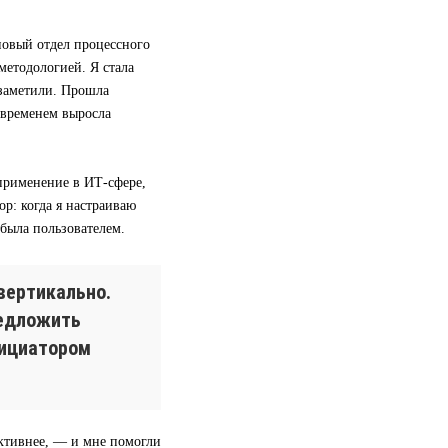
 новый отдел процессного
методологией. Я стала
 заметили. Прошла
 временем выросла
применение в ИТ-сфере,
р: когда я настраиваю
 была пользователем.
вертикально.
редложить
нициатором
ективнее, — и мне помогли