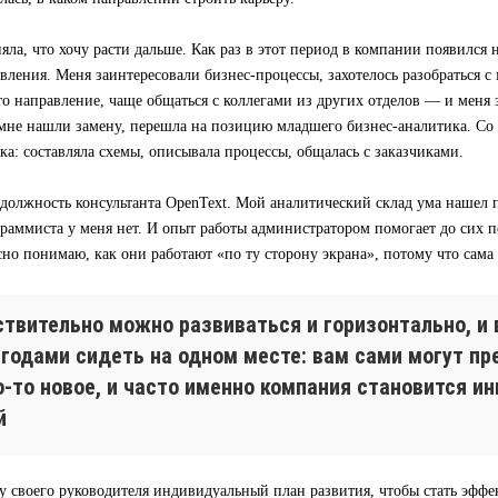
яла, что хочу расти дальше. Как раз в этот период в компании появился
вления. Меня заинтересовали бизнес-процессы, захотелось разобраться с 
то направление, чаще общаться с коллегами из других отделов — и меня
а мне нашли замену, перешла на позицию младшего бизнес-аналитика. Со
ка: составляла схемы, описывала процессы, общалась с заказчиками.
 должность консультанта OpenText. Мой аналитический склад ума нашел 
раммиста у меня нет. И опыт работы администратором помогает до сих по
сно понимаю, как они работают «по ту сторону экрана», потому что сама
ствительно можно развиваться и горизонтально, и 
 годами сидеть на одном месте: вам сами могут п
о-то новое, и часто именно компания становится и
й
у своего руководителя индивидуальный план развития, чтобы стать эфф