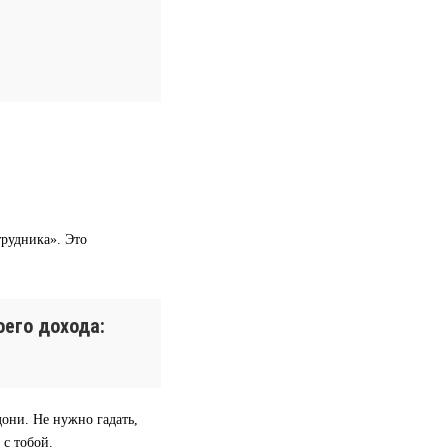
трудника». Это
его дохода:
дони. Не нужно гадать,
 с тобой.