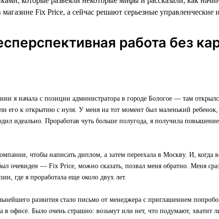
ками, которые развеяли некоторые мифы и рассказали, как начи
 магазине Fix Price, а сейчас решают серьезные управленческие 
есперспективная работа без ка
нии я начала с позиции администратора в городе Бологое — там открылс
или его к открытию с нуля. У меня на тот момент был маленький ребенок, 
одил идеально. Проработав чуть больше полугода, я получила повышени
омпании, чтобы написать диплом, а затем переехала в Москву. И, когда в
был очевиден — Fix Price, можно сказать, позвал меня обратно. Меня ср
зин, где я проработала еще около двух лет.
льнейшего развития стало письмо от менеджера с приглашением попробо
 в офисе. Было очень страшно: возьмут или нет, что подумают, хватит л