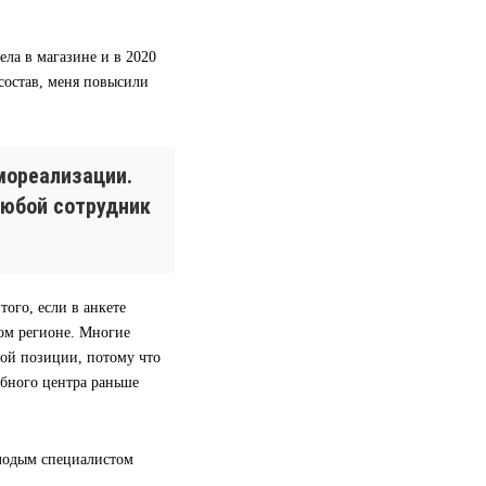
ела в магазине и в 2020
 состав, меня повысили
мореализации.
любой сотрудник
ого, если в анкете
гом регионе. Многие
вой позиции, потому что
ебного центра раньше
олодым специалистом