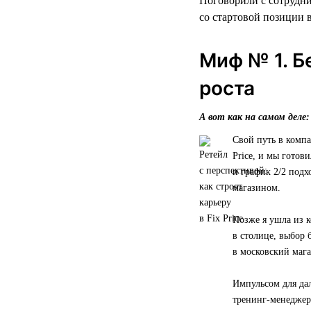
Поговорили с сотрудни
со стартовой позиции в
Миф № 1. Б
роста
А вот как на самом деле:
Свой путь в компа
Price, и мы готов
и график 2/2 подх
магазином.
Позже я ушла из к
в столице, выбор 
в московский мага
Импульсом для да
тренинг-менеджера