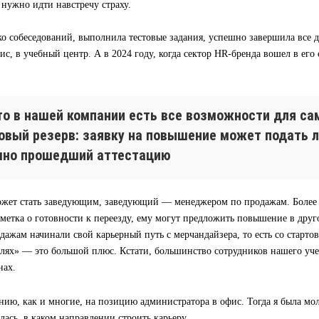
а нужно идти навстречу страху.
о собеседований, выполнила тестовые задания, успешно завершила все д
ис, в учебный центр. А в 2024 году, когда сектор HR-бренда вошел в его
что в нашей компании есть все возможности для са
ровый резерв: заявку на повышение может подать 
шно прошедший аттестацию
жет стать заведующим, заведующий — менеджером по продажам. Более т
тметка о готовности к переезду, ему могут предложить повышение в дру
ажам начинали свой карьерный путь с мерчандайзера, то есть со старто
олях» — это большой плюс. Кстати, большинство сотрудников нашего уч
нах.
нию, как и многие, на позицию администратора в офис. Тогда я была м
лась, в каком направлении строить карьеру.