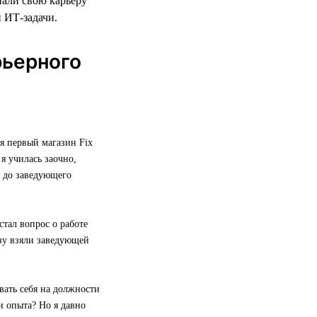
нали свою карьеру
и ИТ-задачи.
рьерного
я первый магазин Fix
я училась заочно,
е до заведующего
стал вопрос о работе
азу взяли заведующей
вать себя на должности
и опыта? Но я давно