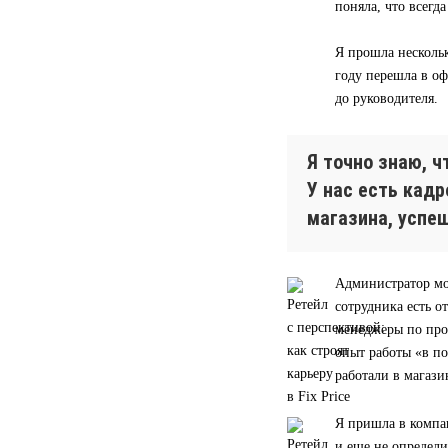
поняла, что всегд
Я прошла нескольк
году перешла в оф
до руководителя.
Я точно знаю, 
У нас есть кад
магазина, успе
Администратор мо
сотрудника есть о
менеджеры по прод
опыт работы «в п
работали в магази
Я пришла в компа
и еще не определи