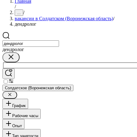
Главная
/
/
...
вакансии в Солдатском (Воронежская область)
/
дендролог
дендролог
Солдатское (Воронежская область)
График
Рабочие часы
Опыт
Тип занятости